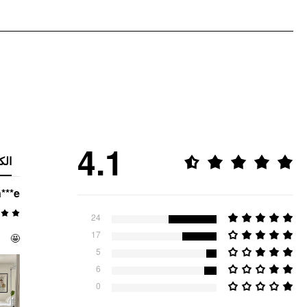
4.1
الك
***e
24
17
🤩
5
6
0