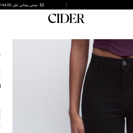
شحن مجاني على AED 144.00
I
5
n
.
ا