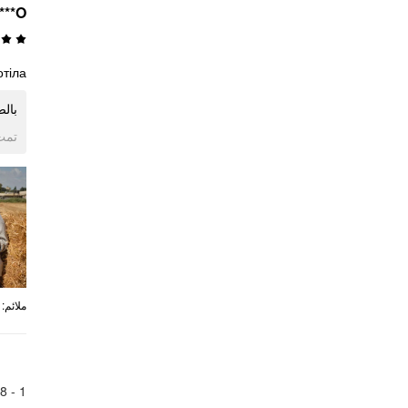
***O
отіла
بال
ogle
:
ملائم
8
1 -