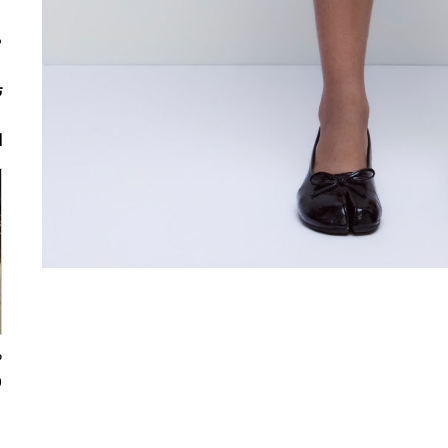
م
ت
ا
0