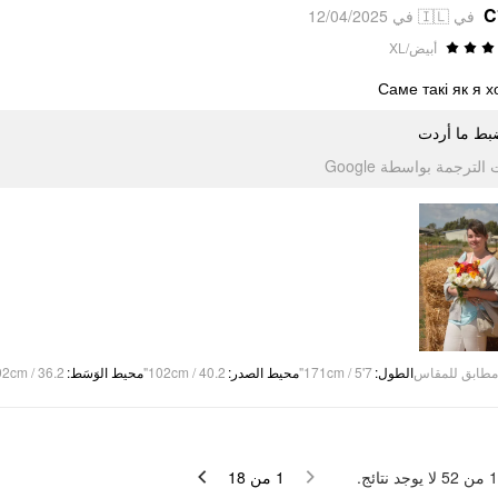
C
في 🇮🇱 في 12/04/2025
أبيض/XL
Саме такі як я х
ضبط ما أردت
تمت الترجمة بواسطة Go
92cm / 36.2"
:
محيط الوَسَط
102cm / 40.2"
:
محيط الصدر
171cm / 5'7"
:
الطول
مطابق للمقاس
لا يوجد نتائج.
52
من
1
18
من
1