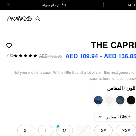
إرجاع سهلة
THE CAPR
AED 109.94 - AED 136.8
AED 136.85
52
Not your mother's capri. With a little lift and a lot of slim, this next generatio
capri is here for a comeback
المقاس
/
للون
Cider المقاس
XL
L
M
S
XS
XXS