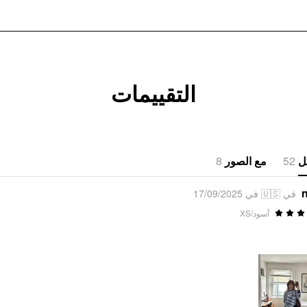
التقييمات
8
مع الصور
52
ل
n
في 🇺🇸 في 17/09/2025
أسود/XS