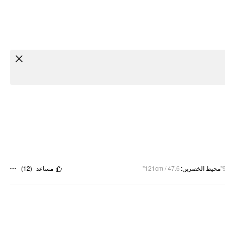
)
12
(
مساعد
121cm / 47.6"
:
محيط الخصرين