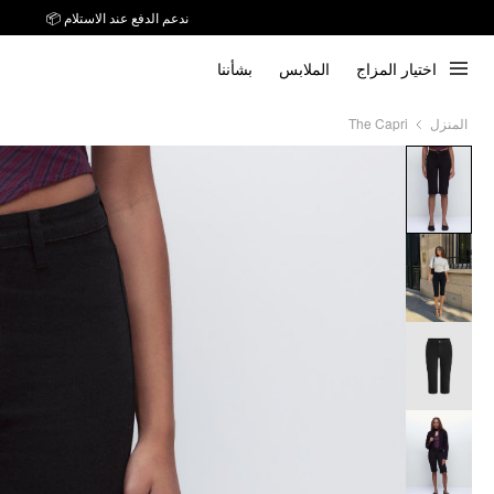
ندعم الدفع عند الاستلام 📦
توصيل خلال 7 أيام إلى جميع دول الخليج
اختيار المزاج
الملابس
بشأننا
ندعم الدفع عند الاستلام 📦
The Capri
المنزل