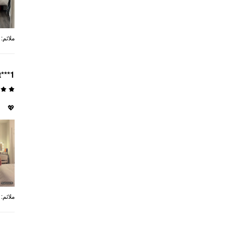
:
ملائم
t***1
💖
:
ملائم