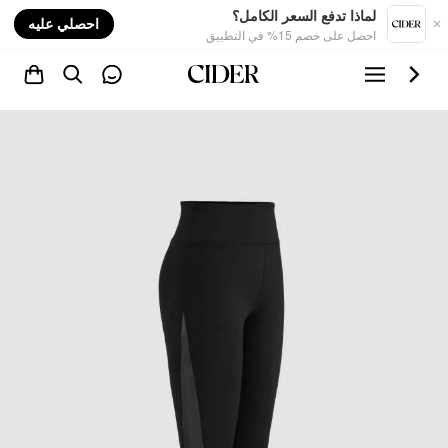
nt
لماذا تدفع السعر الكامل؟
احصلي عليه
احصل على خصم 15% في التطبيق