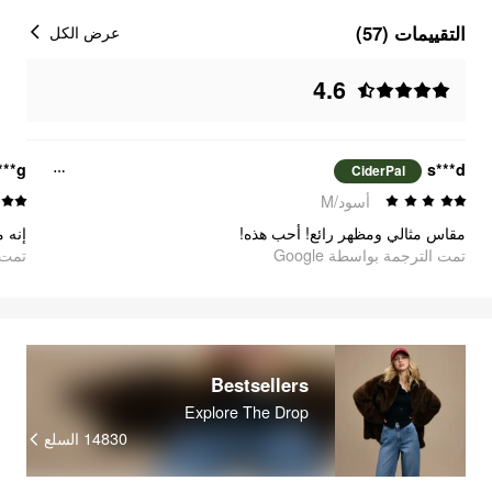
التقييمات (57)
عرض الكل
4.6
***g
s***d
CiderPal
أسود/M
مقاس مثالي ومظهر رائع! أحب هذه!
إنه م
تمت الترجمة بواسطة Google
oogle
Bestsellers
Explore The Drop
السلع
14830