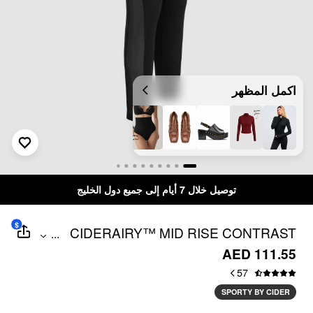
اكمل المظهر
توصيل خلال 7 أيام إلى جميع دول الخليج
$
CIDERAIRY™ MID RISE CONTRAST
...
MESH BACK POCKET LEGGINGS
AED 111.55
57
SPORTY BY CIDER