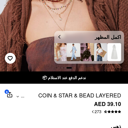
اكمل المظهر
ندعم الدفع عند الاستلام 📦
$
COIN & STAR & BEAD LAYERED
...
NECKLACE
AED 39.10
273
ذهبي