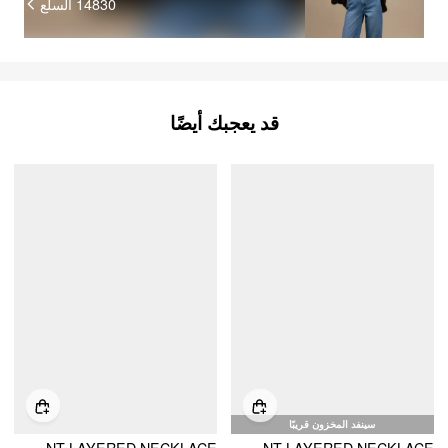
14830
السلع
قد يعجبك أيضًا
سينفد المخزون قريبًا