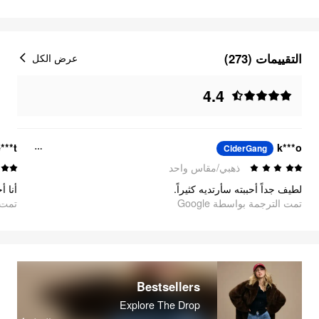
التقييمات (273)
عرض الكل
4.4
***t
k***o
CiderGang
ذهبي/مقاس واحد
لطيف جداً أحببته سأرتديه كثيراً.
أنا أ
تمت الترجمة بواسطة Google
تمت ا
Bestsellers
Explore The Drop