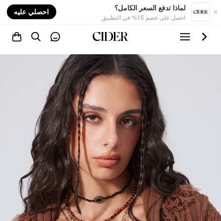
nt
لماذا تدفع السعر الكامل؟
احصلي عليه
احصل على خصم 15% في التطبيق