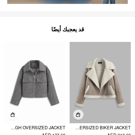
قد يعجبك أيضًا
WOOL-LOOK COLLAR ZIP THROUGH OVERSIZED JACKET
FAUX SHERPA OVERSIZED BIKER JACKET
AED 177.60
AED 213.60