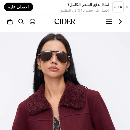
nt
لماذا تدفع السعر الكامل؟
احصلي عليه
احصل على خصم 15% في التطبيق