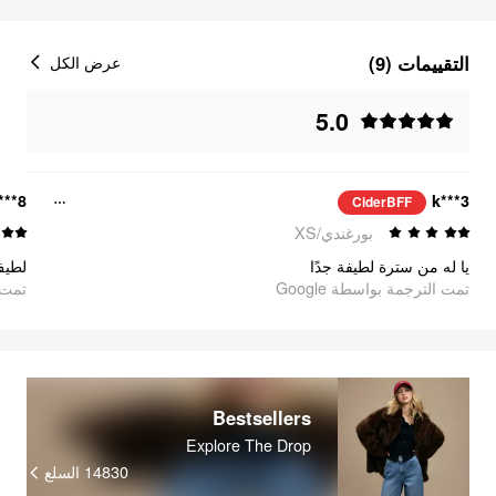
التقييمات (9)
عرض الكل
5.0
***8
k***3
CiderBFF
بورغندي/XS
يا له من سترة لطيفة جدًا
لطيف!
تمت الترجمة بواسطة Google
oogle
Bestsellers
Explore The Drop
السلع
14830