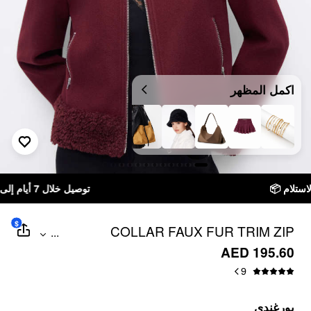
اكمل المظهر
توصيل خلال 7 أيام إلى جميع دول الخليج
$
COLLAR FAUX FUR TRIM ZIP
...
THROUGH LONG SLEEVE JACKET
AED 195.60
9
بورغندي