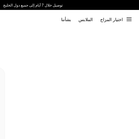
توصيل خلال 7 أيام إلى جميع دول الخليج
ندعم الدفع عند الاستلام 📦
اختيار المزاج
الملابس
بشأننا