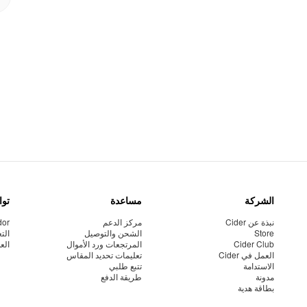
الشركة
مساعدة
توا
نبذة عن Cider
مركز الدعم
dor
Store
الشحن والتوصيل
الت
Cider Club
المرتجعات ورد الأموال
الع
العمل في Cider
تعليمات تحديد المقاس
الاستدامة
تتبع طلبي
مدونة
طريقة الدفع
بطاقة هدية