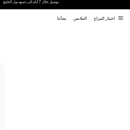
ندعم الدفع عند الاستلام 📦
اختيار المزاج
الملابس
بشأننا