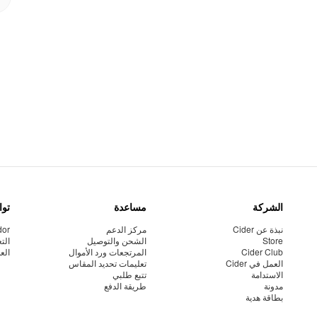
الشركة
مساعدة
توا
نبذة عن Cider
مركز الدعم
dor
Store
الشحن والتوصيل
الت
Cider Club
المرتجعات ورد الأموال
الع
العمل في Cider
تعليمات تحديد المقاس
الاستدامة
تتبع طلبي
مدونة
طريقة الدفع
بطاقة هدية