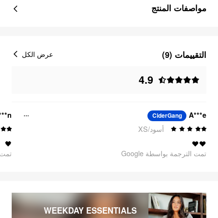
مواصفات المنتج
التقييمات (9)
عرض الكل
4.9
***n
A***e
CiderGang
أسود/XS
🖤
❤️❤️
تمت الترجمة بواسطة Google
تمت ا
WEEKDAY ESSENTIALS