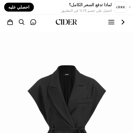
nt
لماذا تدفع السعر الكامل؟
احصلي عليه
احصل على خصم 15% في التطبيق