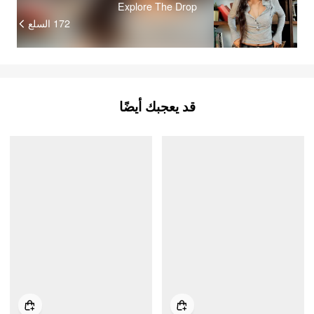
Explore The Drop
172
السلع
قد يعجبك أيضًا