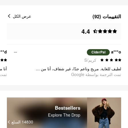
التقييمات (92)
عرض الكل
4.4
***d
a***o
CiderPal
كريم/S
لطيف للغاية. مريح وناعم جدًا، غير شفاف، أنا من المعجبين.
تمت الترجمة بواسطة Google
تمت ا
Bestsellers
Explore The Drop
14830
السلع