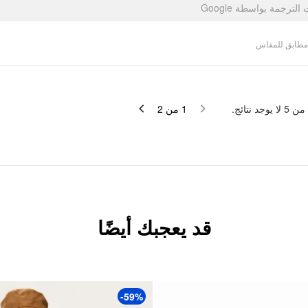
تمت الترجمة بواسطة Go
مطابق للمقاس
لا يوجد نتائج.
5
من
2
من
1
قد يعجبك أيضًا
-59%