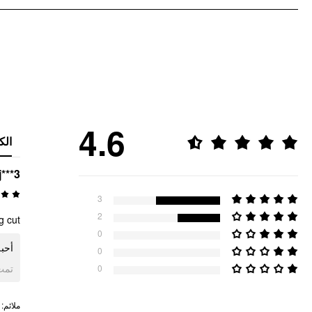
4.6
الك
j***3
3
2
g cut.
0
أحب.
0
ogle
0
:
ملائم