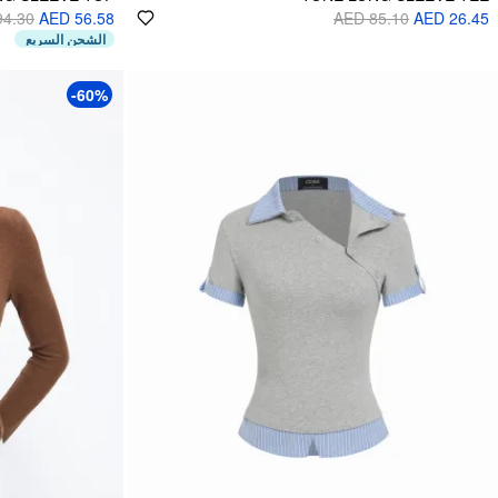
94.30
AED 56.58
AED 85.10
AED 26.45
الشحن السريع
-60%