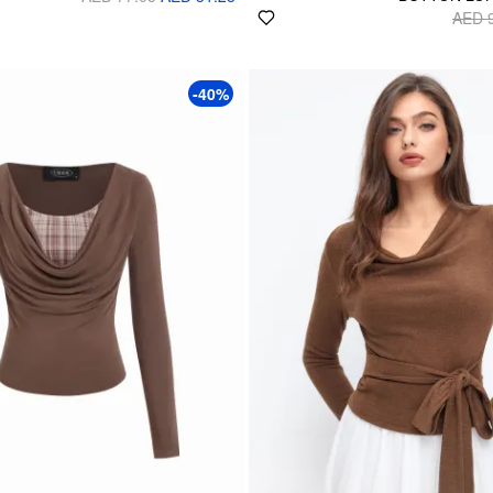
AED 
-40%