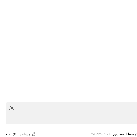
)
0
(
مساعد
96cm / 37.8"
:
محيط الخصرين