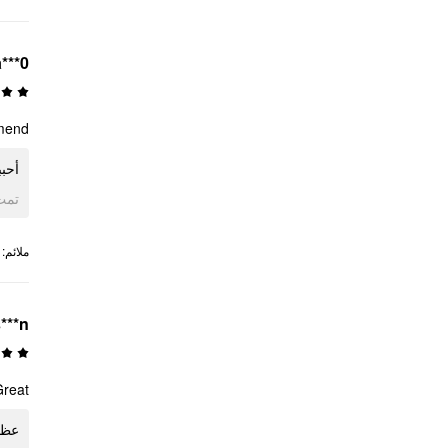
a***0
mend!
أحب!
ogle
:
ملائم
***n
Great
عظي