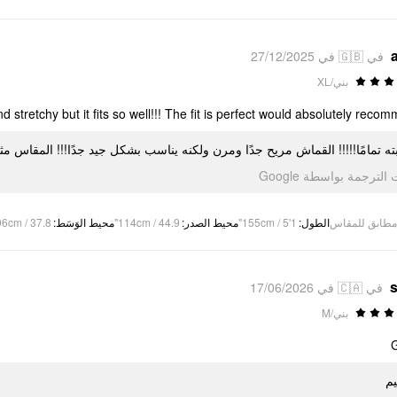
في 🇬🇧 في 27/12/2025
بني/XL
 stretchy but it fits so well!!! The fit is perfect would absolutely recom
بته تمامًا!!!!! القماش مريح جدًا ومرن ولكنه يناسب بشكل جيد جدًا!!! المقاس مث
تمت الترجمة بواسطة Go
96cm / 37.8"
:
محيط الوَسَط
114cm / 44.9"
:
محيط الصدر
155cm / 5'1"
:
الطول
مطابق للمقاس
s
في 🇨🇦 في 17/06/2026
بني/M
م