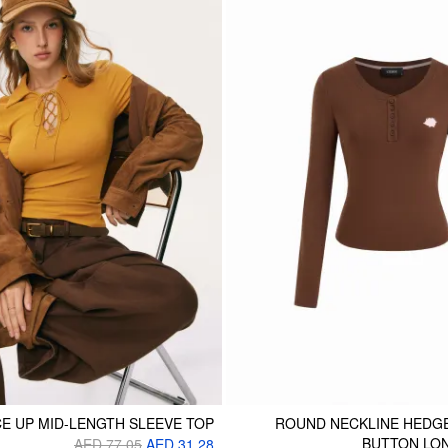
E UP MID-LENGTH SLEEVE TOP
ROUND NECKLINE HEDG
BUTTON LON
AED 77.05
AED 31.28