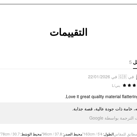
التقييمات
5
ل
في 🇬🇧 في 22/01/2026
بني/L
Love it great quality material flatterin
ه، خامة ذات جودة عالية، قصة جذابة
تمت الترجمة بواسطة Go
78cm / 30.7"
:
محيط الوَسَط
96cm / 37.8"
:
محيط الصدر
163cm / 5'4"
:
الطول
مطابق للمقاس