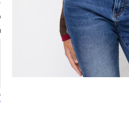
م
ت
ا