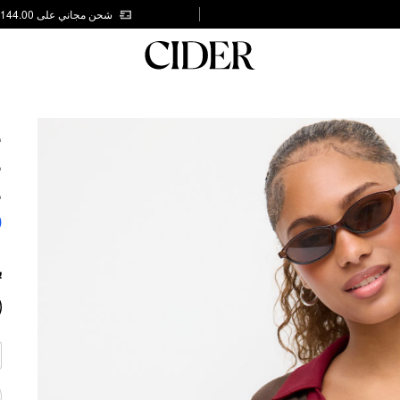
شحن مجاني على AED 144.00
E
E
E
0
ب