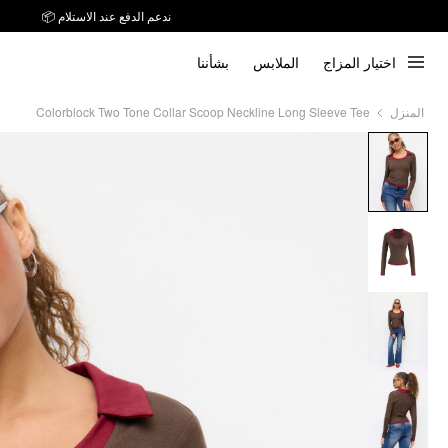
توصيل خلال 7 أيام إلى جميع دول الخليج
اختيار المزاج
الملابس
بشأننا
ندعم الدفع عند الاستلام 📦
Colorblock Two Tone Collar Scoop Neckline Long Sleeve Tee
المنزل