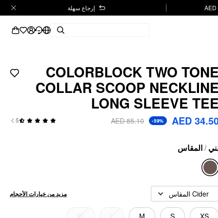
إرجاع سهلة
COLORBLOCK TWO TON
COLLAR SCOOP NECKLIN
LONG SLEEVE TE
AED 34.5
AED 85.10
5
-59%
المقاس
/
ني
Cider المقاس
مزيد من خيارات الأحجام
XL
L
M
S
XS