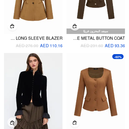
سينفد المخزون قريبًا
SUEDE COLLAR LACE UP LONG SLEEVE BLAZER
COLLAR LONG SLEEVE METAL BUTTON COAT
AED 276.00
AED 110.16
AED 231.60
AED 93.36
-60%