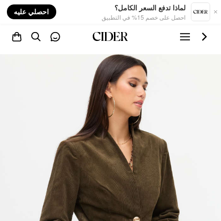
nt
لماذا تدفع السعر الكامل؟
احصلي عليه
احصل على خصم 15% في التطبيق