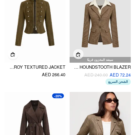
سينفد المخزون قريبًا
ZIP THROUGH METAL DETAIL CORDUROY TEXTURED JACKET
WOOL-LOOK TWO TONE HOUNDSTOOTH BLAZER
AED 266.40
AED 240.00
AED 72.24
الشحن السريع
-20%