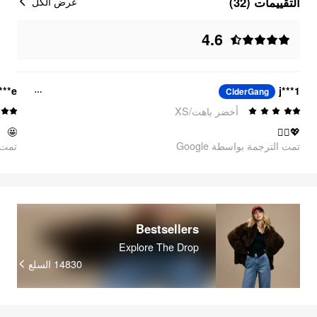
التقييمات (32)
عرض الكل
4.6
***e
j***1
CiderGang
أخضر باهت/XS
🤩
💖❤️‍🔥
تمت الترجمة بواسطة Google
oogle
Bestsellers
Explore The Drop
السلع
14830