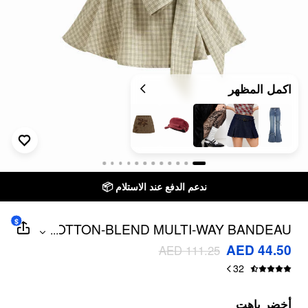
اكمل المظهر
ندعم الدفع عند الاستلام 📦
$
COTTON-BLEND MULTI-WAY BANDEAU
...
CHECK SHIRRED RUFFLE HEM TOP
AED 44.50
AED 111.25
32
أخضر باهت