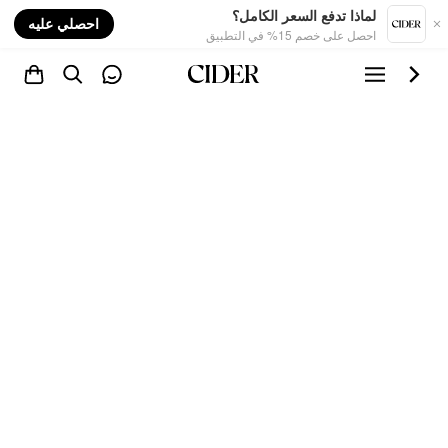
nt
لماذا تدفع السعر الكامل؟
احصلي عليه
احصل على خصم 15% في التطبيق