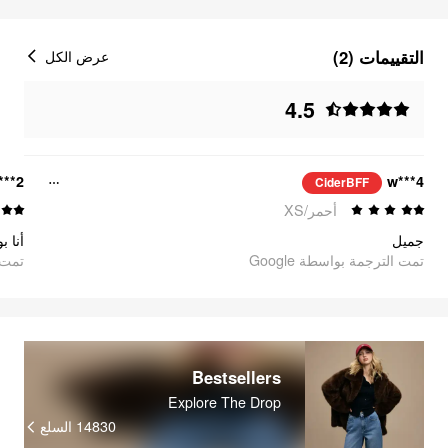
التقييمات (2)
عرض الكل
4.5
***2
w***4
CiderBFF
أحمر/XS
جميل
تمت الترجمة بواسطة Google
oogle
Bestsellers
Explore The Drop
السلع
14830