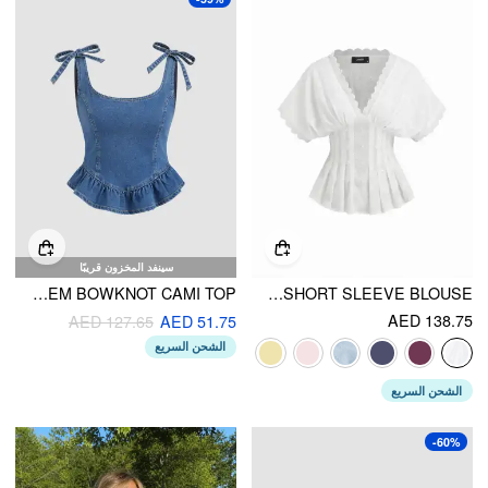
سينفد المخزون قريبًا
STRETCH DENIM RUFFLE HEM BOWKNOT CAMI TOP
COTTON V-NECK BRODERIE ANGLAISE PLEATED SHIRRED SHORT SLEEVE BLOUSE
AED 138.75
AED 127.65
AED 51.75
الشحن السريع
الشحن السريع
-60%