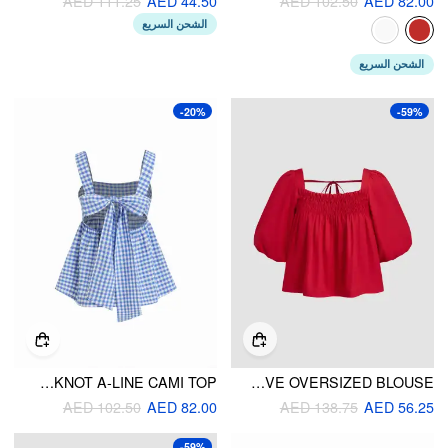
AED 111.25
AED 44.50
AED 102.50
AED 82.00
الشحن السريع
الشحن السريع
-20%
-59%
COTTON-BLEND GINGHAM SQUARE NECK BOWKNOT A-LINE CAMI TOP
COTTON-BLEND SHIRRED KNOTTED PUFF SLEEVE OVERSIZED BLOUSE
AED 102.50
AED 82.00
AED 138.75
AED 56.25
-59%