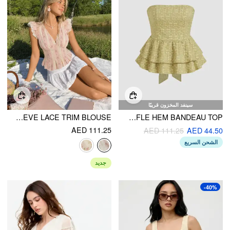
سينفد المخزون قريبًا
COTTON-BLEND STRIPE FLORAL V-NECK RUFFLE SLEEVE LACE TRIM BLOUSE
BOWKNOT JACQUARD LAYERED RUFFLE HEM BANDEAU TOP
AED 111.25
AED 111.25
AED 44.50
الشحن السريع
جديد
-40%