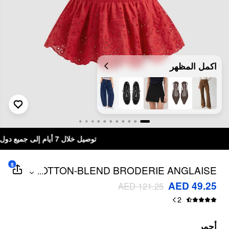
اكمل المظهر
توصيل خلال 7 أيام إلى جميع دول الخليج
$
COTTON-BLEND BRODERIE ANGLAISE
...
KNOTTED BACKLESS RUFFLE HEM
AED 49.25
AED 121.25
TOP
2
أحمر