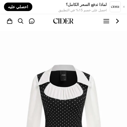
nt
لماذا تدفع السعر الكامل؟
احصلي عليه
احصل على خصم 15% في التطبيق