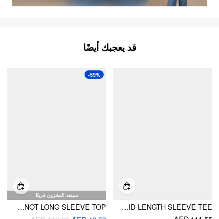
قد يعجبك أيضًا
-59%
سينفد المخزون قريبًا
MESH LETTUCE TRIM CONTRASTING BINDING BOWKNOT LONG SLEEVE TOP
COTTON-BLEND STRIPED SAILOR COLLAR OFF-SHOULDER MID-LENGTH SLEEVE TEE
AED 111.55