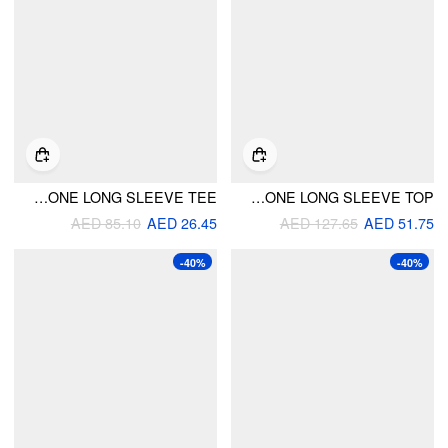
WOOL-BLEND U-NECKLINE BUTTON TWO TONE LONG SLEEVE TEE
WOOL-BLEND STAND COLLAR BOWKNOT TWO TONE LONG SLEEVE TOP
AED 85.10
AED 26.45
AED 127.65
AED 51.75
-40%
-40%