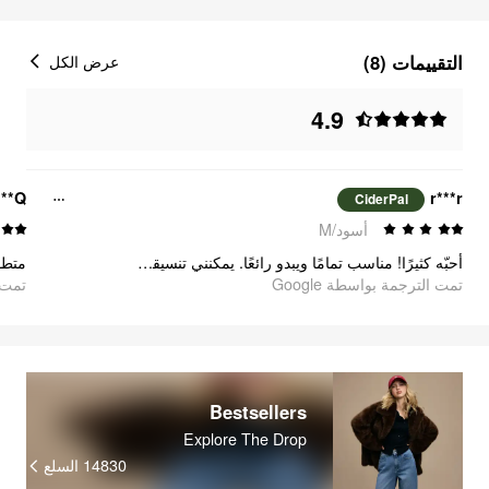
التقييمات (8)
عرض الكل
4.9
***Q
r***r
CiderPal
أسود/M
أحبّه كثيرًا! مناسب تمامًا ويبدو رائعًا. يمكنني تنسيقه مع سراويل العمل أو الجينز.
متط.
تمت الترجمة بواسطة Google
oogle
Bestsellers
Explore The Drop
السلع
14830