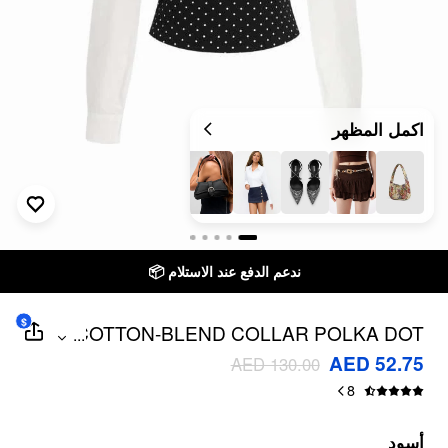
اكمل المظهر
ندعم الدفع عند الاستلام 📦
$
COTTON-BLEND COLLAR POLKA DOT
...
TWO TONE BLOUSE
AED 52.75
AED 130.00
8
أسود