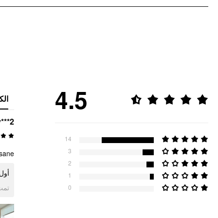
4.5
الك
y***2
14
3
sane ✨
2
أ ✨
1
ogle
0