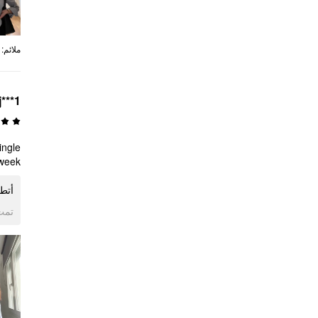
:
ملائم
j***1
ingle
 week
أتطل
ogle