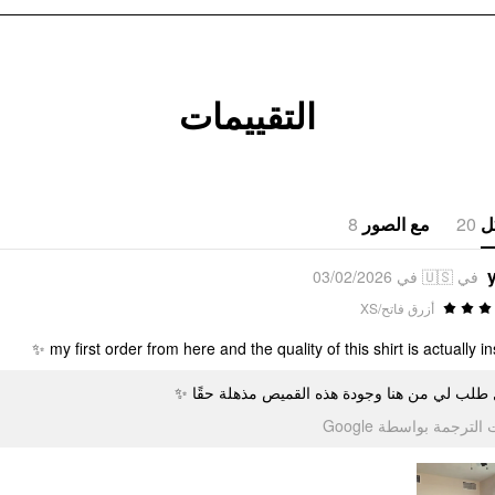
التقييمات
8
مع الصور
20
ل
في 🇺🇸 في 03/02/2026
أزرق فاتح/XS
my first order from here and the quality of this shirt is actually in
ول طلب لي من هنا وجودة هذه القميص مذهلة حقًا
تمت الترجمة بواسطة Go