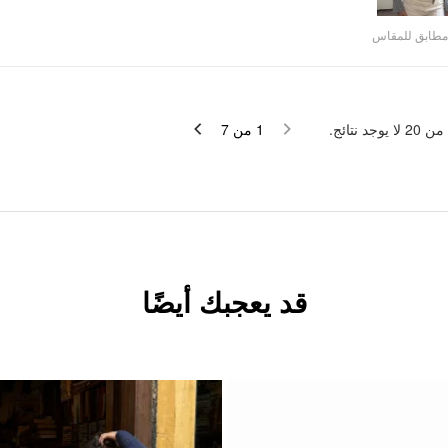
Video
مطابق للمقاس
لا يوجد نتائج.
20
من
7
من
1
قد يعجبك أيضًا