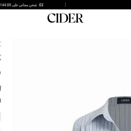
شحن مجاني على AED 144.00
R
L
T
0
أ