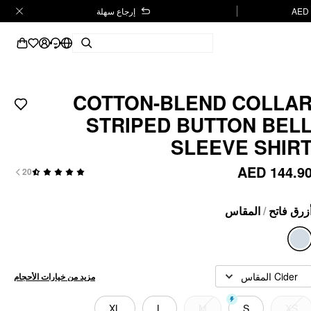
إرجاع سهلة
COTTON-BLEND COLLA
STRIPED BUTTON BEL
SLEEVE SHIR
AED 144.9
20
المقاس
/
زرق فاتح
Cider المقاس
مزيد من خيارات الأحجام
XL
L
M
S
XS