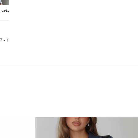
:
ملائم
7
1 -