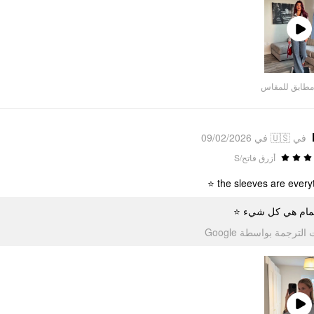
Play
Video
مطابق للمقاس
في 🇺🇸 في 09/02/2026
أزرق فاتح/S
the sleeves are everyth
لأكمام هي كل شيء
تمت الترجمة بواسطة Go