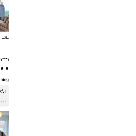
:
ملائم
h***i
ing ⭐
ا ⭐
ogle