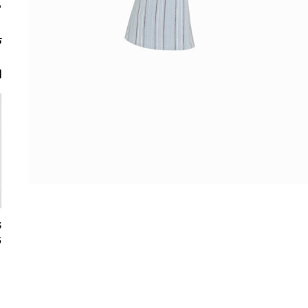
م
ت
ا
5