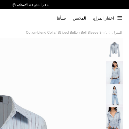
ندعم الدفع عند الاستلام 📦
اختيار المزاج
الملابس
بشأننا
Cotton-blend Collar Striped Button Bell Sleeve Shirt
المنزل