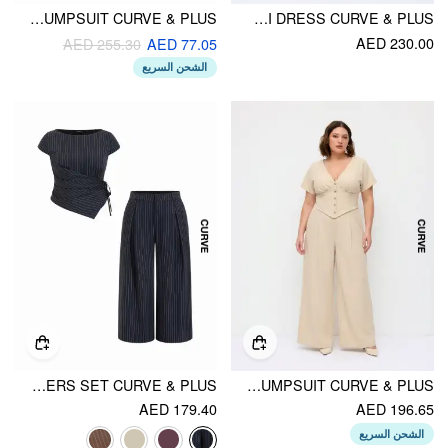
WOOL-LOOK BOAT NECK TARTAN PLEATED JUMPSUIT CURVE & PLUS
COTTON-BLEND STRIPED SHORT SLEEVE DRAPED BELTED SHIRT MIDI DRESS CURVE & PLUS
AED 230.00
AED 255.30
AED 77.05
الشحن السريع
STRIPED BOAT NECK WRAP TOP & MID RISE WIDE LEG TROUSERS SET CURVE & PLUS
LINEN-BLEND MID RISE V-NECK RUCHED WIDE LEG JUMPSUIT CURVE & PLUS
AED 179.40
AED 196.65
الشحن السريع