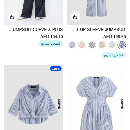
STRIPED ASYMMETRICAL HEM ZIP THROUGH KNOTTED WIDE LEG JUMPSUIT CURVE & PLUS
COTTON-BLEND COLLAR SOLID STRIPED KNOTTED ROLL-UP SLEEVE JUMPSUIT
AED 154.10
AED 196.65
الشحن السريع
الشحن السريع
-40%