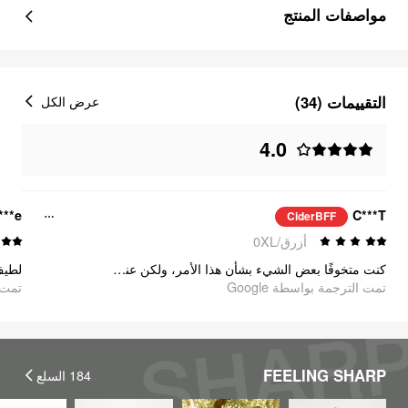
مواصفات المنتج
التقييمات (34)
عرض الكل
4.0
***e
C***T
CiderBFF
أزرق/0XL
كنت متخوفًا بعض الشيء بشأن هذا الأمر، ولكن عندما وصل وجربته، وقعت في حبه. إنه خفيف ومثالي للعمل مع سترة أو عشاء غير رسمي!
لطيف.
تمت الترجمة بواسطة Google
oogle
FEELING SHARP
السلع
184