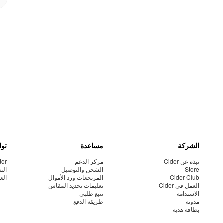
الشركة
مساعدة
توا
نبذة عن Cider
مركز الدعم
dor
Store
الشحن والتوصيل
الت
Cider Club
المرتجعات ورد الأموال
الع
العمل في Cider
تعليمات تحديد المقاس
الاستدامة
تتبع طلبي
مدونة
طريقة الدفع
بطاقة هدية