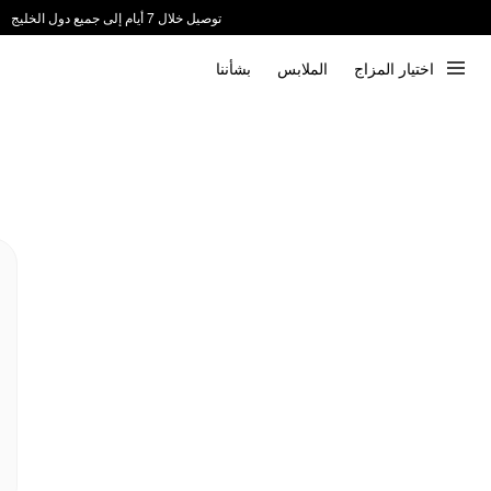
توصيل خلال 7 أيام إلى جميع دول الخليج
ندعم الدفع عند الاستلام 📦
اختيار المزاج
الملابس
بشأننا