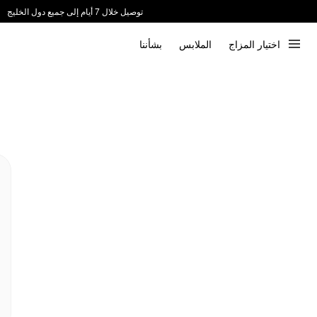
توصيل خلال 7 أيام إلى جميع دول الخليج
ندعم الدفع عند الاستلام 📦
اختيار المزاج
الملابس
بشأننا