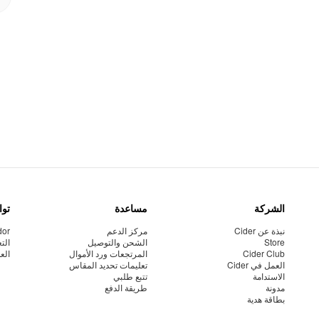
الشركة
مساعدة
توا
نبذة عن Cider
مركز الدعم
dor
Store
الشحن والتوصيل
الت
Cider Club
المرتجعات ورد الأموال
الع
العمل في Cider
تعليمات تحديد المقاس
الاستدامة
تتبع طلبي
مدونة
طريقة الدفع
بطاقة هدية