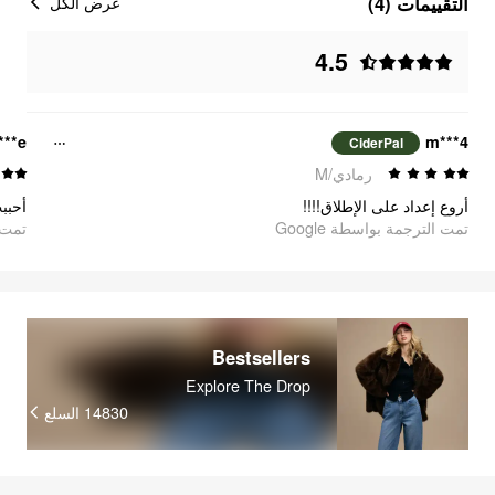
التقييمات (4)
عرض الكل
4.5
***e
m***4
CiderPal
رمادي/M
أروع إعداد على الإطلاق!!!!
تمت الترجمة بواسطة Google
oogle
Bestsellers
Explore The Drop
السلع
14830