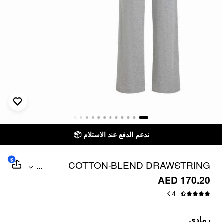
ندعم الدفع عند الاستلام 📦
$
COTTON-BLEND DRAWSTRING
...
BANDEAU TOP & HIGH RISE WIDE LEG
AED 170.20
TROUSERS SET
4
رمادي