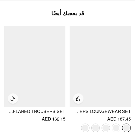
قد يعجبك أيضًا
COTTON-BLEND TANK TOP & HIGH RISE POLKA DOT FLARED TROUSERS SET
BUILT-IN BRA SQUARE NECK LACE TRIM CAMI TOP & MID RISE STRAIGHT LEG TROUSERS LOUNGEWEAR SET
AED 162.15
AED 187.45