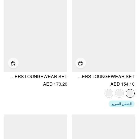
SWEETHEART POLKA DOT BOWKNOT CROP TOP & MID RISE LETTUCE TRIM TROUSERS LOUNGEWEAR SET
BUILT-IN BRA SQUARE NECK BOWKNOT LACE TRIM CROP TANK TOP & MID RISE DRAWSTRING WIDE LEG TROUSERS LOUNGEWEAR SET
AED 170.20
AED 154.10
الشحن السريع