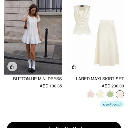
PETER PAN COLLAR RUFFLE BUTTON-UP MINI DRESS
SATIN COWL NECK LACE PANEL TOP & MID RISE FLARED MAXI SKIRT SET
AED 196.65
AED 230.00
الشحن السريع