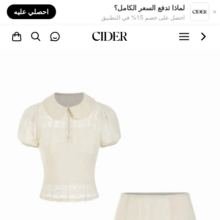
nt
لماذا تدفع السعر الكامل؟
احصلي عليه
احصل على خصم 15% في التطبيق