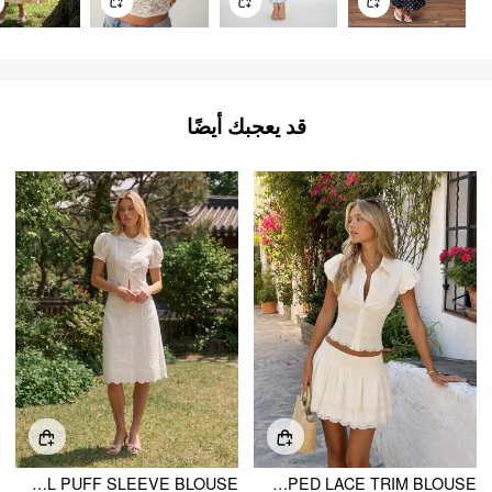
قد يعجبك أيضًا
COTTON-BLEND JACQUARD FLORAL PUFF SLEEVE BLOUSE
COTTON-BLEND BRODERIE ANGLAISE PUFF SLEEVE SCALLOPED LACE TRIM BLOUSE