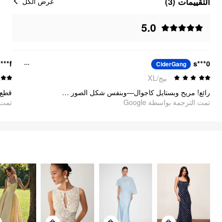
التقييمات (3)
عرض الكل
5.0
***f
s***0
CiderGang
بيج/XL
رائع! مريح وبستايل كاجوال—وبنفس شكل الصور تمامًا
تمت الترجمة بواسطة Google
oogle
الشعور بالأناقة
السلع
2833