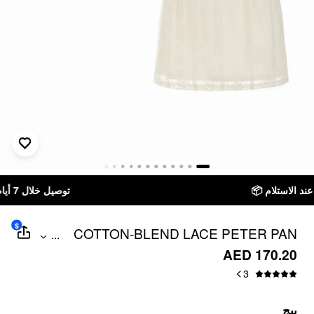
توصيل خلال 7 أيام إلى جميع دول الخليج
$
COTTON-BLEND LACE PETER PAN
...
COLLAR TOP & MID RISE MINI SKIRT
AED 170.20
SET
3
بيج