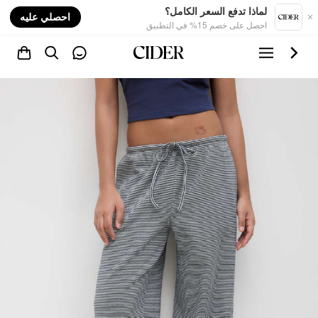
nt
لماذا تدفع السعر الكامل؟
احصلي عليه
احصل على خصم 15% في التطبيق