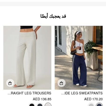
قد يعجبك أيضًا
HIGH STRETCH COTTON-BLEND FOLD OVER LOW RISE STRAIGHT LEG TROUSERS
LOW RISE FLORAL TRIM SIDE STRIPE WIDE LEG SWEATPANTS
AED 136.85
AED 170.20