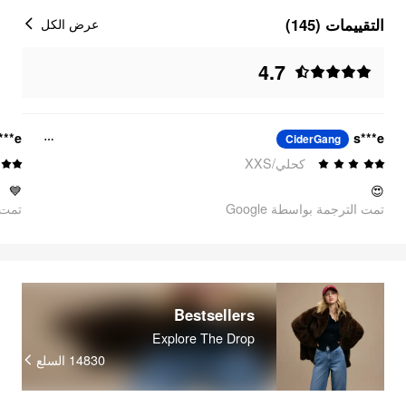
التقييمات (145)
عرض الكل
4.7
***e
s***e
CiderGang
كحلي/XXS
💙
😍
تمت الترجمة بواسطة Google
oogle
Bestsellers
Explore The Drop
السلع
14830