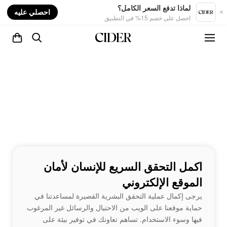
nt
لماذا تدفع السعر الكامل؟
احصلي عليه
احصل على خصم 15% في التطبيق
اكمل التحقق السريع للإنسان لأمان
الموقع الإلكتروني
يرجى إكمال عملية التحقق البشرية القصيرة لمساعدتنا في
حماية موقعنا على الويب من الاحتيال والرسائل غير المرغوب
فيها وسوء الاستخدام. تساهم تعاونك في توفير بيئة على