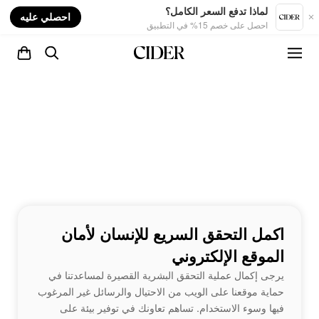
nt
لماذا تدفع السعر الكامل؟
احصلي عليه
احصل على خصم 15% في التطبيق
اكمل التحقق السريع للإنسان لأمان
الموقع الإلكتروني
يرجى إكمال عملية التحقق البشرية القصيرة لمساعدتنا في
حماية موقعنا على الويب من الاحتيال والرسائل غير المرغوب
فيها وسوء الاستخدام. تساهم تعاونك في توفير بيئة على