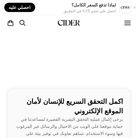
nt
لماذا تدفع السعر الكامل؟
احصلي عليه
احصل على خصم 15% في التطبيق
اكمل التحقق السريع للإنسان لأمان
الموقع الإلكتروني
يرجى إكمال عملية التحقق البشرية القصيرة لمساعدتنا في
حماية موقعنا على الويب من الاحتيال والرسائل غير المرغوب
فيها وسوء الاستخدام. تساهم تعاونك في توفير بيئة على