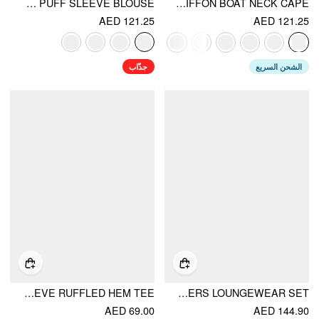
COTTON LACE TRIM KNOTTED SHORT PUFF SLEEVE BLOUSE
RUCHED CAMI TOP & CHIFFON BOAT NECK CAPE
AED 121.25
AED 121.25
الشحن السريع
جذّاب
COTTON-BLEND SHORT SLEEVE RUFFLED HEM TEE
COTTON-BLEND STRIPE DRAWSTRING RUFFLE HEM TANK TOP & LOW RISE DRAWSTRING TROUSERS LOUNGEWEAR SET
AED 69.00
AED 144.90