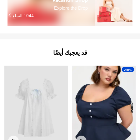
Explore the Drop
السلع
1044
قد يعجبك أيضًا
-20%