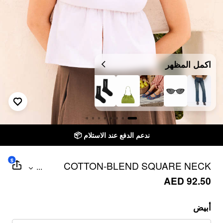
اكمل المظهر
ندعم الدفع عند الاستلام 📦
$
COTTON-BLEND SQUARE NECK
...
SHORT SLEEVE SPLIT PEPLUM
AED 92.50
BLOUSE
أبيض