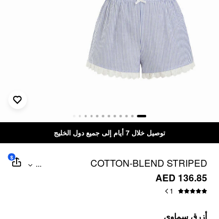
توصيل خلال 7 أيام إلى جميع دول الخليج
$
COTTON-BLEND STRIPED
...
SWEETHEART LACE TRIM CAMI TOP &
AED 136.85
MID RISE SHORTS LOUNGEWEAR SET
1
أزرق سماوي