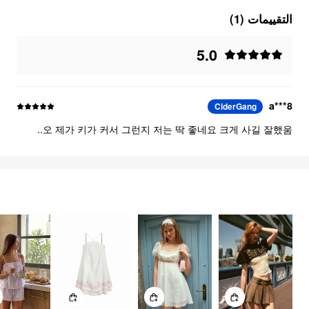
التقييمات (1)
5.0
a***8
CiderGang
오 제가 키가 커서 그런지 저는 딱 좋네요 크게 사길 잘했움..
FEELING CUTE
السلع
3303