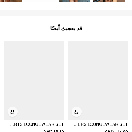
قد يعجبك أيضًا
COTTON-BLEND U-NECKLINE STRIPE LACE TRIM CAMI TOP & MID RISE ELASTIC WAIST SHORTS LOUNGEWEAR SET
COTTON-BLEND STRIPE DRAWSTRING RUFFLE HEM TANK TOP & LOW RISE DRAWSTRING TROUSERS LOUNGEWEAR SET
AED 85.10
AED 144.90