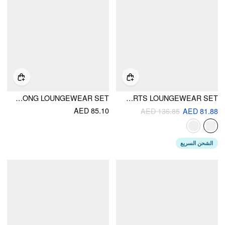
FLORAL LACE SWEETHEART CAMI TOP & HIGH RISE THONG LOUNGEWEAR SET
LINEN-BLEND V-NECK ROSE DETAIL LACE TRIM RUFFLE HEM TOP & MID RISE BOWKNOT SHORTS LOUNGEWEAR SET
AED 85.10
AED 136.85
AED 81.88
الشحن السريع