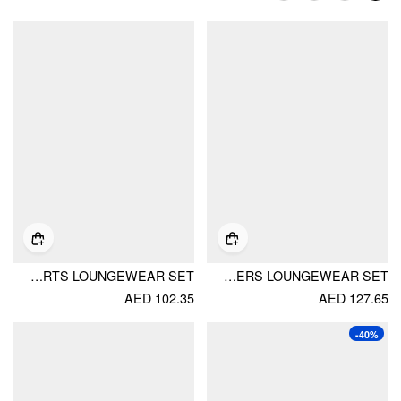
COTTON-BLEND U-NECKLINE POLKA DOT LACE TRIM CAMI TOP & MID RISE SHORTS LOUNGEWEAR SET
POLKA DOT SQUARE NECK TOP & HIGH RISE STRAIGHT TROUSERS LOUNGEWEAR SET
AED 102.35
AED 127.65
-40%