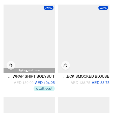
-20%
-40%
سينفد المخزون قريبًا
STRIPED COLLAR LONG SLEEVE WRAP SHIRT BODYSUIT
COTTON-BLEND STRIPED ASYMMETRICAL NECK SMOCKED BLOUSE
AED 130.00
AED 104.25
AED 138.75
AED 83.75
الشحن السريع