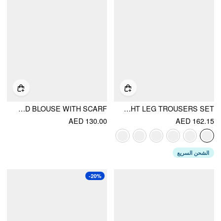
COTTON-BLEND STRIPES STAND COLLAR BOWKNOT OVERSIZED BLOUSE WITH SCARF
STRIPED BOAT NECK SHORT SLEEVE WRAP KNOTTED TOP & MID RISE STRAIGHT LEG TROUSERS SET
AED 130.00
AED 162.15
الشحن السريع
-20%