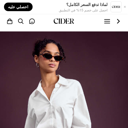
nt
لماذا تدفع السعر الكامل؟
احصلي عليه
احصل على خصم 15% في التطبيق