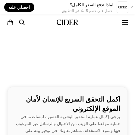
nt
لماذا تدفع السعر الكامل؟
احصلي عليه
احصل على خصم 15% في التطبيق
اكمل التحقق السريع للإنسان لأمان
الموقع الإلكتروني
يرجى إكمال عملية التحقق البشرية القصيرة لمساعدتنا في
حماية موقعنا على الويب من الاحتيال والرسائل غير المرغوب
فيها وسوء الاستخدام. تساهم تعاونك في توفير بيئة على