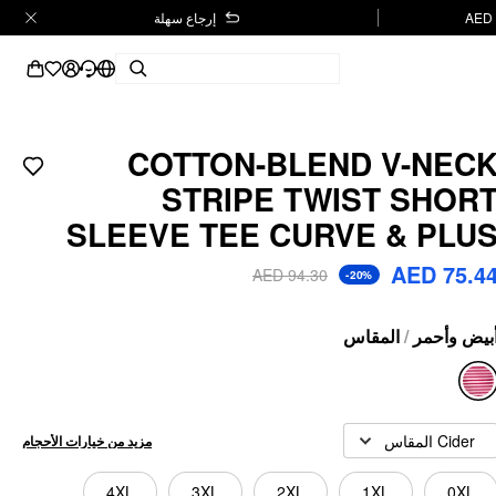
إرجاع سهلة
COTTON-BLEND V-NEC
STRIPE TWIST SHOR
SLEEVE TEE CURVE & PLU
AED 75.4
AED 94.30
-20%
المقاس
/
بيض وأحمر
Cider المقاس
مزيد من خيارات الأحجام
4XL
3XL
2XL
1XL
0XL