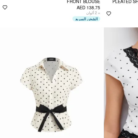
FRONT BLOUSE
PLEATED S
AED 138.75
ألوان
2
+
الشحن السريع