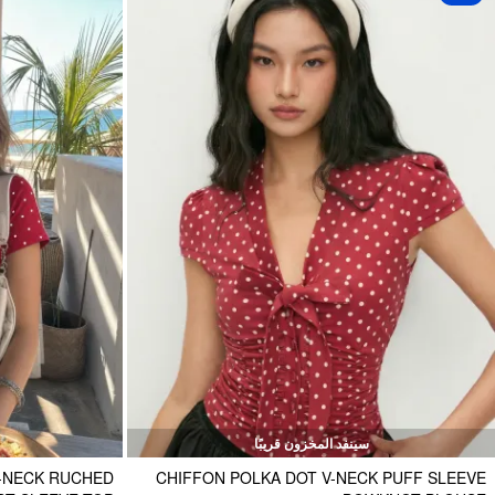
سينفد المخزون قريبًا
-NECK RUCHED
CHIFFON POLKA DOT V-NECK PUFF SLEEVE