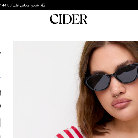
شحن مجاني على AED 144.00
K
T
S
4
أ