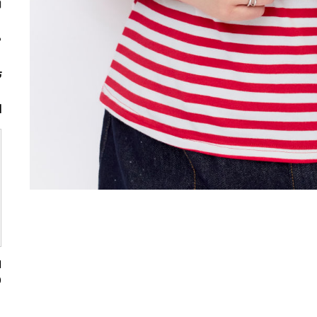
م
ت
ا
0