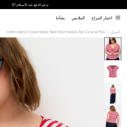
ندعم الدفع عند الاستلام 📦
توصيل خلال 7 أيام إلى جميع دول الخليج
اختيار المزاج
الملابس
بشأننا
ندعم الدفع عند الاستلام 📦
Cotton-blend V-neck Stripe Twist Short Sleeve Tee Curve & Plus
المنزل