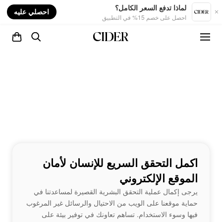
nt
لماذا تدفع السعر الكامل؟
احصلي عليه
احصل على خصم 15% في التطبيق
اكمل التحقق السريع للإنسان لأمان
الموقع الإلكتروني
يرجى إكمال عملية التحقق البشرية القصيرة لمساعدتنا في
حماية موقعنا على الويب من الاحتيال والرسائل غير المرغوب
فيها وسوء الاستخدام. تساهم تعاونك في توفير بيئة على