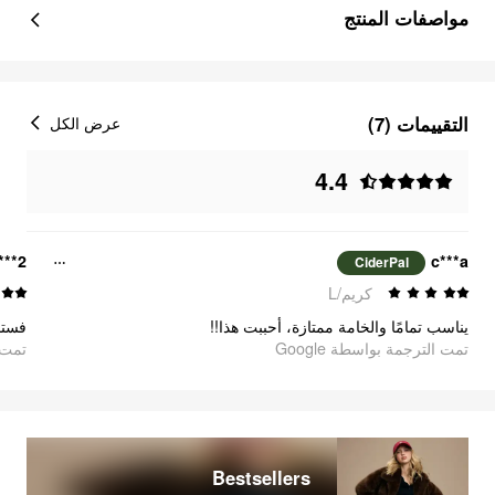
مواصفات المنتج
التقييمات (7)
عرض الكل
4.4
***2
c***a
CiderPal
كريم/L
يناسب تمامًا والخامة ممتازة، أحببت هذا!!
فستا
تمت الترجمة بواسطة Google
oogle
Bestsellers