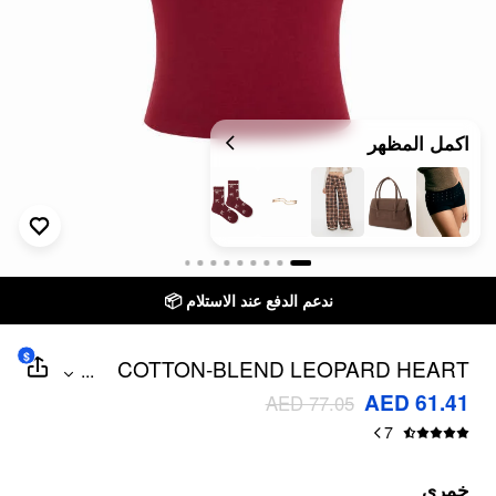
اكمل المظهر
ندعم الدفع عند الاستلام 📦
$
COTTON-BLEND LEOPARD HEART
...
APPLIQUE SHORT SLEEVE TEE
AED 61.41
AED 77.05
7
خمري