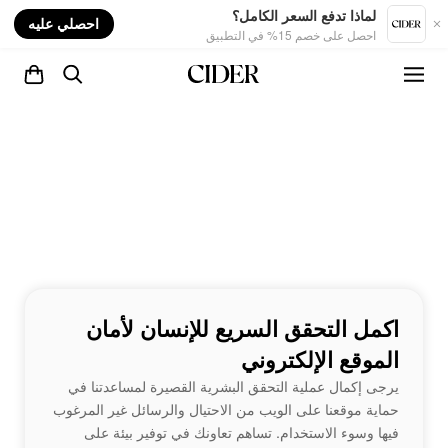
nt
لماذا تدفع السعر الكامل؟
احصلي عليه
احصل على خصم 15% في التطبيق
اكمل التحقق السريع للإنسان لأمان
الموقع الإلكتروني
يرجى إكمال عملية التحقق البشرية القصيرة لمساعدتنا في
حماية موقعنا على الويب من الاحتيال والرسائل غير المرغوب
فيها وسوء الاستخدام. تساهم تعاونك في توفير بيئة على