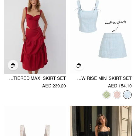
LINEN-BLEND SWEETHEART CORSET LACE UP CAMI TOP & HIGH RISE TIERED MAXI SKIRT SET
U-NECKLINE GINGHAM BOWKNOT CROP TANK TOP & LOW RISE MINI SKIRT SET
AED 239.20
AED 154.10