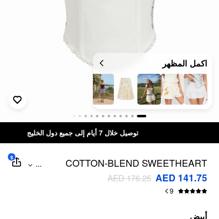
اكمل المظهر
توصيل خلال 7 أيام إلى جميع دول الخليج
$
COTTON-BLEND SWEETHEART
...
FLORAL EMBROIDERY BOWKNOT CAMI
AED 141.75
AED 176.25
TOP
9
أبيض