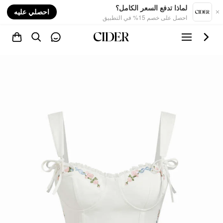
nt
لماذا تدفع السعر الكامل؟
احصلي عليه
احصل على خصم 15% في التطبيق