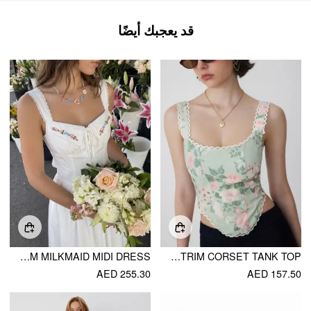
قد يعجبك أيضًا
COTTON SWEETHEART FLORAL EMBROIDERY LACE UP LACE TRIM MILKMAID MIDI DRESS
LINEN-BLEND FLORAL SQUARE NECK LACE TRIM CORSET TANK TOP
AED 255.30
AED 157.50