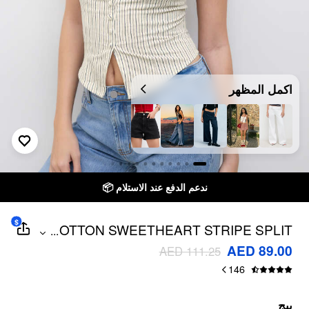
اكمل المظهر
توصيل خلال 7 أيام إلى جميع دول الخليج
ندعم الدفع 
$
COTTON SWEETHEART STRIPE SPLIT
...
SHIRRED CAMI TOP
AED 89.00
AED 111.25
146
بيج