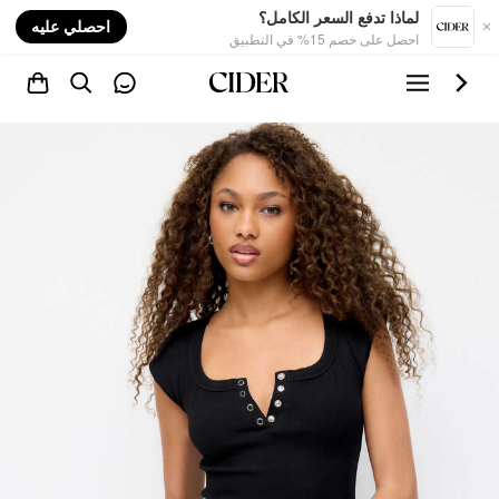
nt
لماذا تدفع السعر الكامل؟
احصلي عليه
احصل على خصم 15% في التطبيق