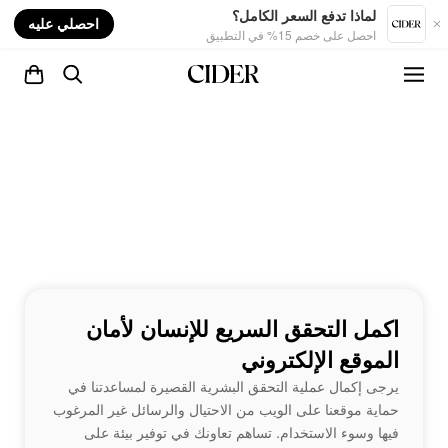
nt
لماذا تدفع السعر الكامل؟
احصلي عليه
احصل على خصم 15% في التطبيق
اكمل التحقق السريع للإنسان لأمان
الموقع الإلكتروني
يرجى إكمال عملية التحقق البشرية القصيرة لمساعدتنا في
حماية موقعنا على الويب من الاحتيال والرسائل غير المرغوب
فيها وسوء الاستخدام. تساهم تعاونك في توفير بيئة على