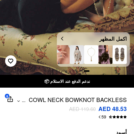
اكمل المظهر
ندعم الدفع عند الاستلام 📦
$
COWL NECK BOWKNOT BACKLESS
...
MAXI DRESS
AED 48.53
AED 119.60
59
أسود