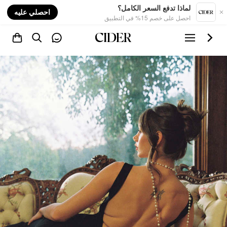
nt
لماذا تدفع السعر الكامل؟
احصلي عليه
احصل على خصم 15% في التطبيق