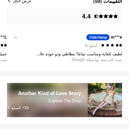
التقييمات (59)
عرض الكل
4.4
L***
m***e
CiderGang
أسود/S
لطيف للغاية ومناسب تمامًا! مطاطي وذو جودة عالية، يجعلك تبدو أنيقًا للغاية!!
جميل
تمت الترجمة بواسطة Google
تمت ا
Another Kind of Love Story
Explore The Drop
133
السلع