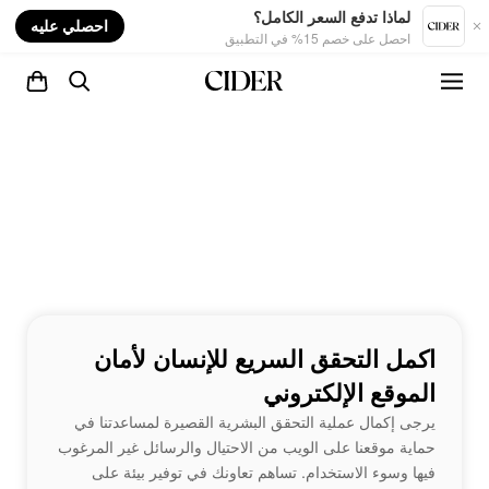
nt
لماذا تدفع السعر الكامل؟
احصلي عليه
احصل على خصم 15% في التطبيق
اكمل التحقق السريع للإنسان لأمان
الموقع الإلكتروني
يرجى إكمال عملية التحقق البشرية القصيرة لمساعدتنا في
حماية موقعنا على الويب من الاحتيال والرسائل غير المرغوب
فيها وسوء الاستخدام. تساهم تعاونك في توفير بيئة على