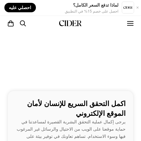
nt
لماذا تدفع السعر الكامل؟
احصلي عليه
احصل على خصم 15% في التطبيق
اكمل التحقق السريع للإنسان لأمان
الموقع الإلكتروني
يرجى إكمال عملية التحقق البشرية القصيرة لمساعدتنا في
حماية موقعنا على الويب من الاحتيال والرسائل غير المرغوب
فيها وسوء الاستخدام. تساهم تعاونك في توفير بيئة على