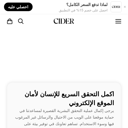
nt
لماذا تدفع السعر الكامل؟
احصلي عليه
احصل على خصم 15% في التطبيق
اكمل التحقق السريع للإنسان لأمان
الموقع الإلكتروني
يرجى إكمال عملية التحقق البشرية القصيرة لمساعدتنا في
حماية موقعنا على الويب من الاحتيال والرسائل غير المرغوب
فيها وسوء الاستخدام. تساهم تعاونك في توفير بيئة على