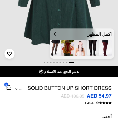
اكمل المظهر
ندعم الدفع عند الاستلام 📦
$
SOLID BUTTON UP SHORT DRESS
...
CURVE & PLUS
AED 54.97
AED 136.85
424
أخضر