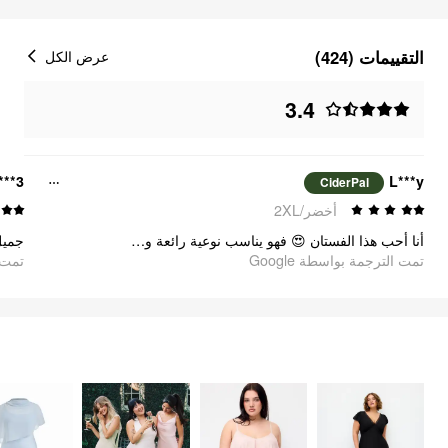
التقييمات (424)
عرض الكل
3.4
***3
L***y
CiderPal
أخضر/2XL
أنا أحب هذا الفستان 😍 فهو يناسب نوعية رائعة وجيدة حقًا.
جميل
تمت الترجمة بواسطة Google
تمت ا
الشعور بالأناقة
389
السلع