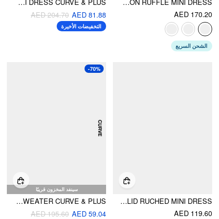
TOILE DE JOUY SQUARE NECK RUFFLE MINI DRESS CURVE & PLUS
COLLAR V-NECK BELL SLEEVE METAL BUTTON RUFFLE MINI DRESS
AED 170.20
AED 204.70
AED 81.88
التخفيضات الأخيرة
الشحن السريع
-70%
سينفد المخزون قريبًا
KNIT ROUND NECKLINE FLORAL EMBROIDERY CROP SWEATER CURVE & PLUS
VELVET SQUARE NECK SOLID RUCHED MINI DRESS
AED 119.60
AED 195.60
AED 59.04