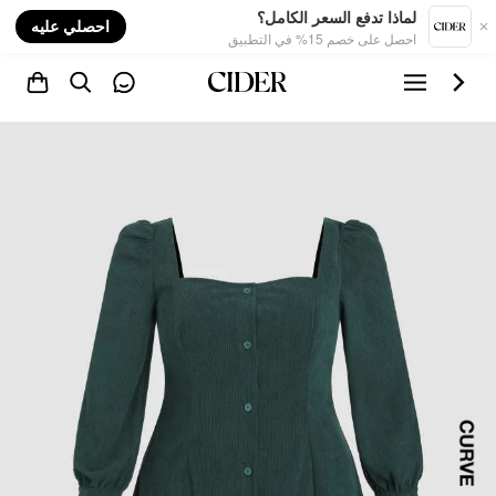
nt
لماذا تدفع السعر الكامل؟
احصلي عليه
احصل على خصم 15% في التطبيق