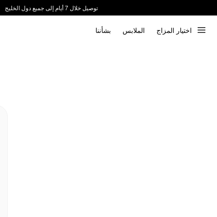
توصيل خلال 7 أيام إلى جميع دول الخليج
ندعم الدفع عند الاستلام 📦
اختيار المزاج
الملابس
بشأننا