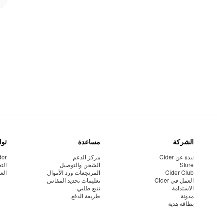
الشركة
مساعدة
توا
نبذة عن Cider
مركز الدعم
dor
Store
الشحن والتوصيل
الت
Cider Club
المرتجعات ورد الأموال
الع
العمل في Cider
تعليمات تحديد المقاس
الاستدامة
تتبع طلبي
مدونة
طريقة الدفع
بطاقة هدية