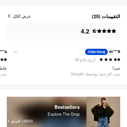
التقييمات (25)
عرض الكل
4.2
***a
m***8
CiderGang
أزرق فاتح/M
حب!
خاما
تمت الترجمة بواسطة Google
تمت ا
Bestsellers
Explore The Drop
14830
السلع