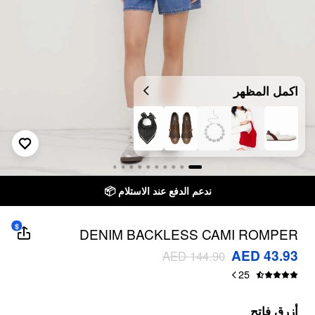
اكمل المظهر
ندعم الدفع عند الاستلام 📦
$
DENIM BACKLESS CAMI ROMPER
AED 43.93
AED 144.90
25
أزرق فاتح