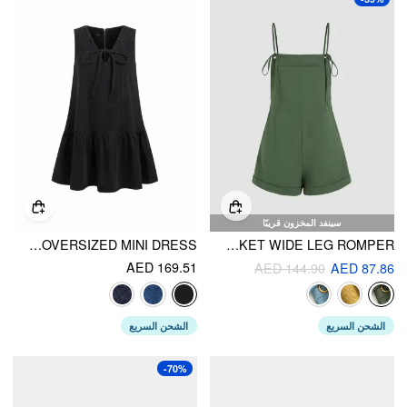
سينفد المخزون قريبًا
DENIM V-NECK KNOTTED A-LINE OVERSIZED MINI DRESS
KNOTTED POCKET WIDE LEG ROMPER
AED 169.51
AED 144.90
AED 87.86
الشحن السريع
الشحن السريع
-70%