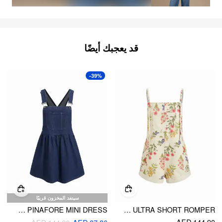
قد يعجبك أيضًا
-39%
سينفد المخزون قريبًا
DENIM A-LINE PINAFORE MINI DRESS
DENIM POCKET ULTRA SHORT ROMPER
AED 144.90