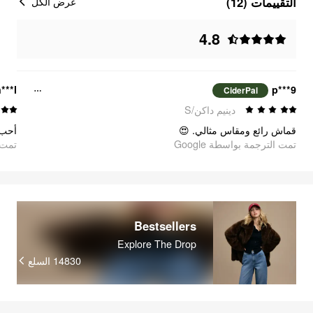
التقييمات (12)
عرض الكل
4.8
***l
p***9
CiderPal
دينيم داكن/S
قماش رائع ومقاس مثالي. 😍
تمت الترجمة بواسطة Google
تمت ا
Bestsellers
Explore The Drop
14830
السلع