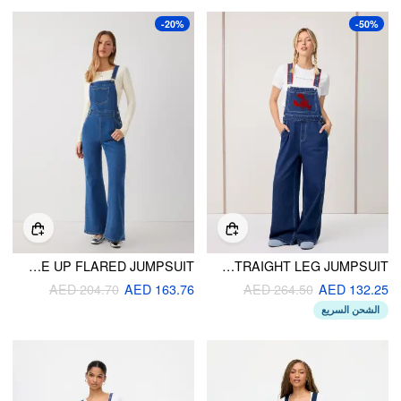
-20%
-50%
STRETCH DENIM BUCKLE UP FLARED JUMPSUIT
DENIM LOBSTER APPLIQUE CONTRASTING BINDING STRAIGHT LEG JUMPSUIT
AED 204.70
AED 163.76
AED 264.50
AED 132.25
الشحن السريع