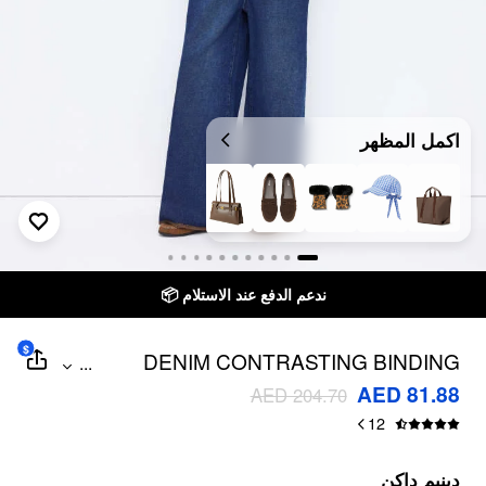
اكمل المظهر
ندعم الدفع عند الاستلام 📦
$
DENIM CONTRASTING BINDING
...
OVERSIZED WIDE LEG OVERALL
AED 81.88
AED 204.70
12
دينيم داكن