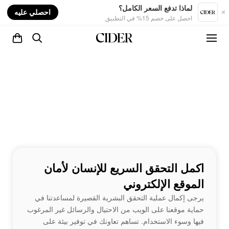
nt
لماذا تدفع السعر الكامل؟
احصلي عليه
احصل على خصم 15% في التطبيق
اكمل التحقق السريع للإنسان لأمان
الموقع الإلكتروني
يرجى إكمال عملية التحقق البشرية القصيرة لمساعدتنا في
حماية موقعنا على الويب من الاحتيال والرسائل غير المرغوب
فيها وسوء الاستخدام. تساهم تعاونك في توفير بيئة على