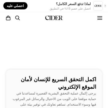
nt
لماذا تدفع السعر الكامل؟
احصلي عليه
احصل على خصم 15% في التطبيق
اكمل التحقق السريع للإنسان لأمان
الموقع الإلكتروني
يرجى إكمال عملية التحقق البشرية القصيرة لمساعدتنا في
حماية موقعنا على الويب من الاحتيال والرسائل غير المرغوب
فيها وسوء الاستخدام. تساهم تعاونك في توفير بيئة على