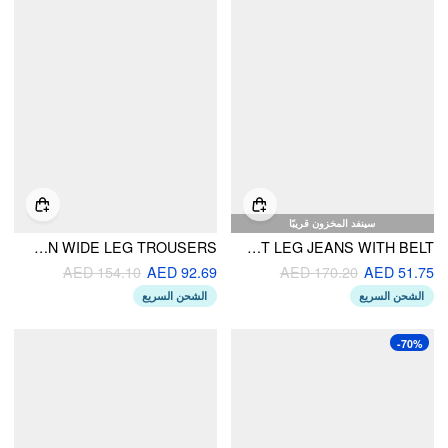
سينفد المخزون قريبًا
DENIM MID RISE ASYMMETRICAL MENTAL BUTTON WIDE LEG TROUSERS
DENIM LOW RISE STRAIGHT LEG JEANS WITH BELT
AED 154.10
AED 92.69
AED 170.20
AED 51.75
الشحن السريع
الشحن السريع
-70%