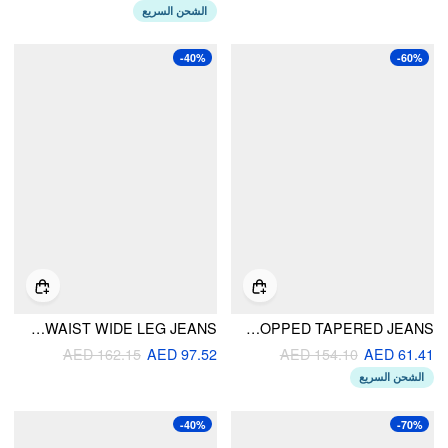
الشحن السريع
-40%
-60%
DENIM MID RISE WASHED ELASTIC WAIST WIDE LEG JEANS
STRETCH CIDER DENIM HIGH RISE CROPPED TAPERED JEANS
AED 162.15
AED 97.52
AED 154.10
AED 61.41
الشحن السريع
-40%
-70%