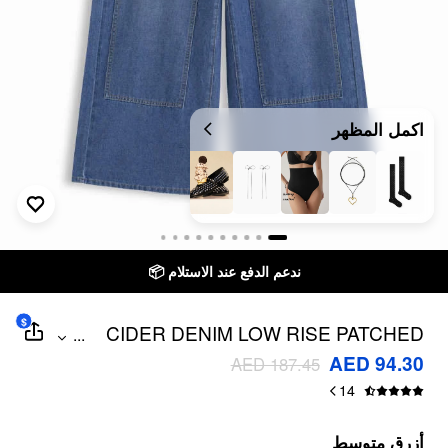
اكمل المظهر
ندعم الدفع عند الاستلام 📦
$
CIDER DENIM LOW RISE PATCHED
...
KNOTTED BAGGY JEANS
AED 94.30
AED 187.45
14
أزرق متوسط