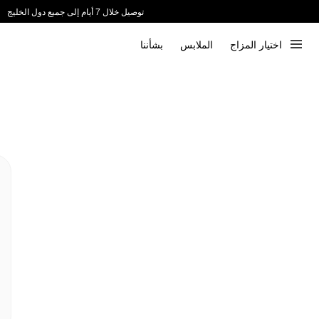
توصيل خلال 7 أيام إلى جميع دول الخليج
ندعم الدفع عند الاستلام 📦
اختيار المزاج
الملابس
بشأننا