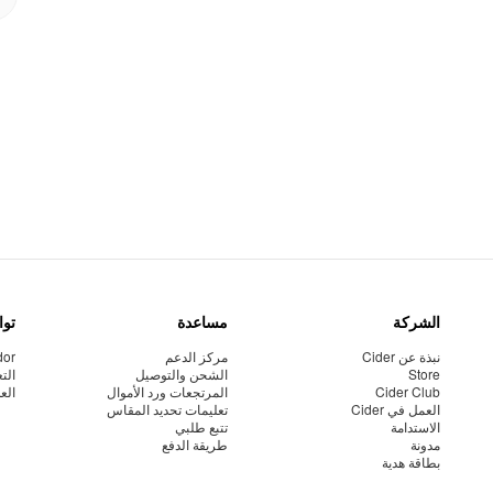
الشركة
مساعدة
توا
نبذة عن Cider
مركز الدعم
dor
Store
الشحن والتوصيل
الت
Cider Club
المرتجعات ورد الأموال
الع
العمل في Cider
تعليمات تحديد المقاس
الاستدامة
تتبع طلبي
مدونة
طريقة الدفع
بطاقة هدية