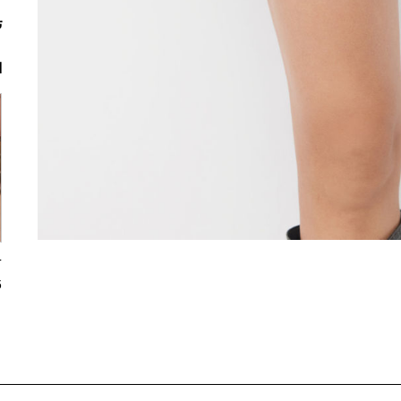
ت
ا
5