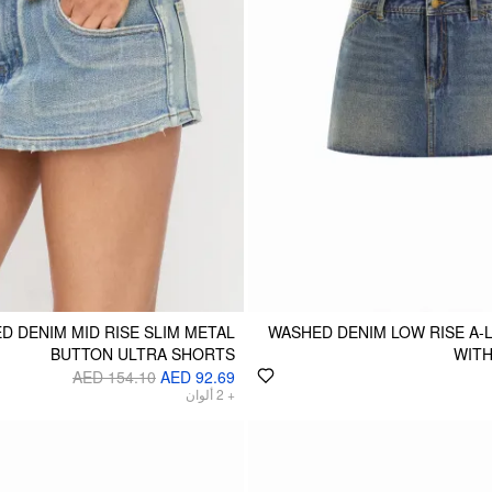
D DENIM MID RISE SLIM METAL
WASHED DENIM LOW RISE A-L
BUTTON ULTRA SHORTS
WITH
AED 154.10
AED 92.69
ألوان
2
+