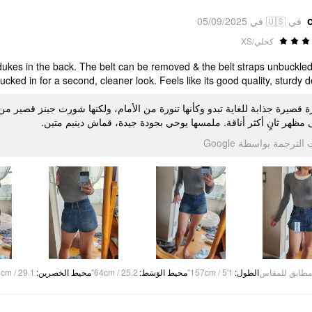
في 🇺🇸 في 05/09/2025
كحلي/XS
isy dukes in the back. The belt can be removed & the belt straps unbuckle
tucked in for a second, cleaner look. Feels like its good quality, sturdy d
ة قصيرة جذابة للغاية تبدو وكأنها تنورة من الأمام، ولكنها شورت جينز قصير 
 مظهر ثانٍ أكثر أناقة. ملمسها يوحي بجودة جيدة، قماش دينيم متين
تمت الترجمة بواسطة Go
cm / 29.1"
:
محيط الخصرين
64cm / 25.2"
:
محيط الوَسَط
157cm / 5'1"
:
الطول
مطابق للمقاس