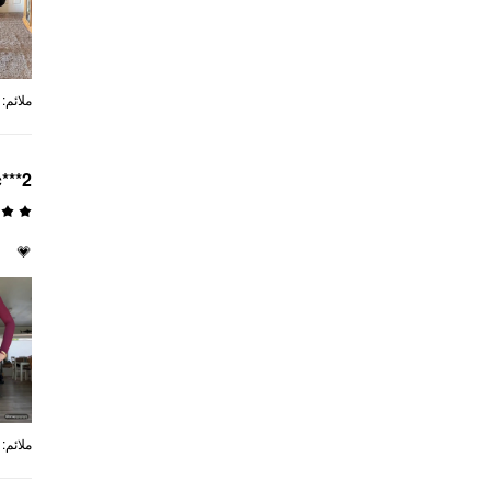
:
ملائم
c***2
💗
:
ملائم