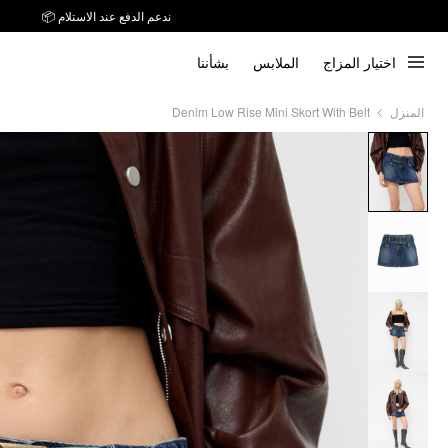
ندعم الدفع عند الاستلام 📦
توصيل خلال 7 أيام إلى جميع دول الخليج
اختيار المزاج
الملابس
بشأننا
ندعم الدفع عند الاستلام 📦
Denim Low Rise Mini Skort With Belt
المنزل