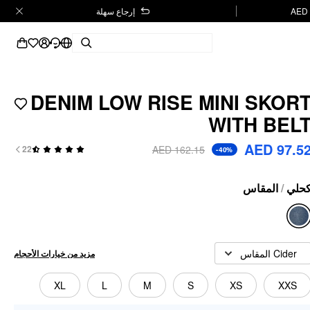
إرجاع سهلة
DENIM LOW RISE MINI SKOR
WITH BEL
AED 97.5
AED 162.15
22
-40%
المقاس
/
حلي
Cider المقاس
مزيد من خيارات الأحجام
XL
L
M
S
XS
XXS