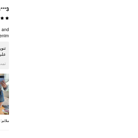
c***3
d and
enim.
تنور
على.
ogle
:
ملائم