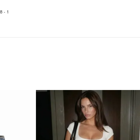
8
1 -