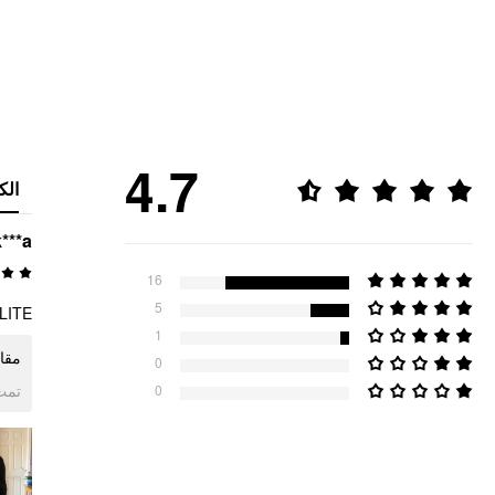
4.7
الك
k***a
16
5
ITE ⭐
1
م ⭐
0
ogle
0