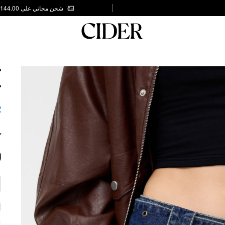
شحن مجاني على AED 144.00
T
T
2
ك