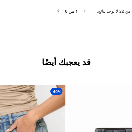
لا يوجد نتائج.
22
من
8
من
1
قد يعجبك أيضًا
-40%