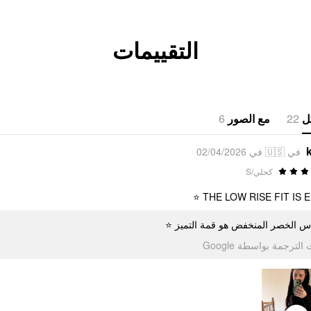
التقييمات
6
مع الصور
22
ل
في 🇺🇸 في 02/04/2026
كحلي/S
THE LOW RISE FIT IS EL
قاس الخصر المنخفض هو قمة التميز
تمت الترجمة بواسطة Go