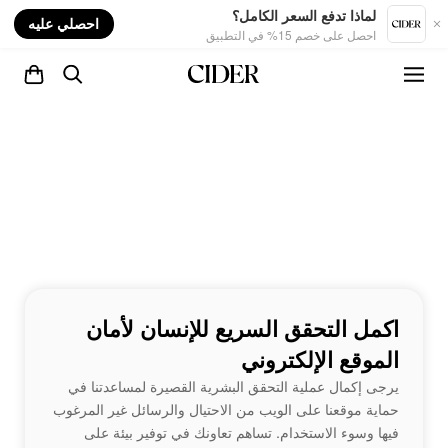
nt
لماذا تدفع السعر الكامل؟
احصلي عليه
احصل على خصم 15% في التطبيق
اكمل التحقق السريع للإنسان لأمان
الموقع الإلكتروني
يرجى إكمال عملية التحقق البشرية القصيرة لمساعدتنا في
حماية موقعنا على الويب من الاحتيال والرسائل غير المرغوب
فيها وسوء الاستخدام. تساهم تعاونك في توفير بيئة على